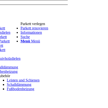
Parkett verlegen
kett
Parkett renovieren
zdielen
Informationen
kett
Suche
arkett
Menü
Menü
ett
kett
sivholzdielen
alldämmung
chenheizung
ubehör
Leisten und Schienen
Schalldämmung
Fußbodenheizung