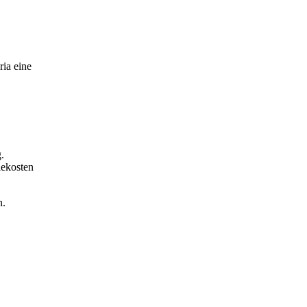
ia eine
.
iekosten
n.