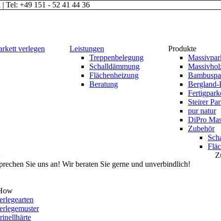
l
|
Tel: +49 151 - 52 41 44 36
arkett verlegen
Leistungen
Produkte
Treppenbelegung
Massivpar
Schalldämmung
Massivhol
Flächenheizung
Bambuspar
Beratung
Bergland-P
Fertigpark
Steirer Par
pur natur
DiPro Mas
Zubehör
Sch
Flä
Z
prechen Sie uns an! Wir beraten Sie gerne und unverbindlich!
How
erlegearten
erlegemuster
rinellhärte