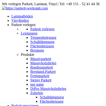
Wir verlegen Parkett, Laminat, Vinyl
|
Tel: +49 151 - 52 41 44 36
Laminatböden
Vinylböden
Parkett verlegen
Parkett verlegen
Leistungen
Treppenbelegung
Schalldämmung
Flächenheizung
Beratung
Produkte
Massivparkett
Massivholzdielen
Bambusparkett
Bergland-Parkett
Fertigparkett
Steirer Parkett
pur natur
DiPro Massivholzdielen
Zubehör
Schalldämmung
Flächenheizung
Parkett renovieren