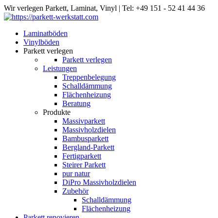
Wir verlegen Parkett, Laminat, Vinyl
|
Tel: +49 151 - 52 41 44 36
Laminatböden
Vinylböden
Parkett verlegen
Parkett verlegen
Leistungen
Treppenbelegung
Schalldämmung
Flächenheizung
Beratung
Produkte
Massivparkett
Massivholzdielen
Bambusparkett
Bergland-Parkett
Fertigparkett
Steirer Parkett
pur natur
DiPro Massivholzdielen
Zubehör
Schalldämmung
Flächenheizung
Parkett renovieren